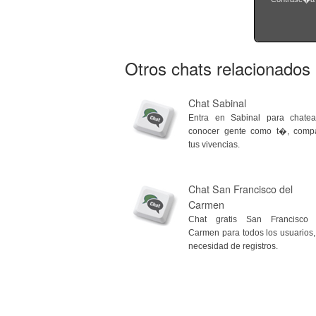
Otros chats relacionados
Chat Sabinal
Entra en Sabinal para chatea
conocer gente como t�, compa
tus vivencias.
Chat San Francisco del
Carmen
Chat gratis San Francisco 
Carmen para todos los usuarios,
necesidad de registros.