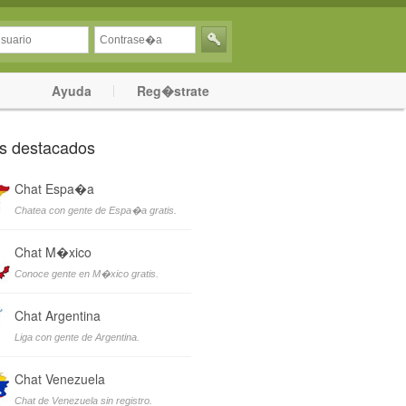
Ayuda
Reg�strate
s destacados
Chat Espa�a
Chatea con gente de Espa�a gratis.
Chat M�xico
Conoce gente en M�xico gratis.
Chat Argentina
Liga con gente de Argentina.
Chat Venezuela
Chat de Venezuela sin registro.