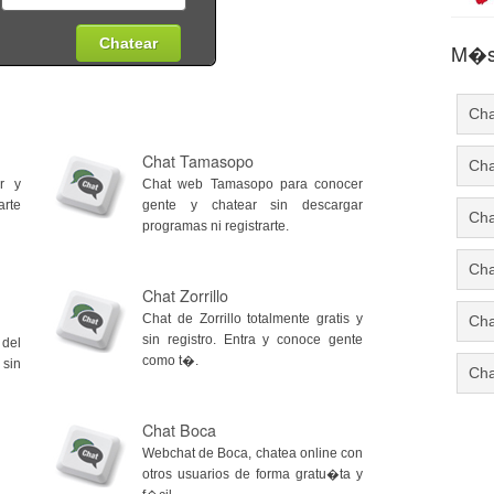
M�s 
Cha
Chat Tamasopo
Cha
r y
Chat web Tamasopo para conocer
rte
gente y chatear sin descargar
Cha
programas ni registrarte.
Cha
Chat Zorrillo
Chat de Zorrillo totalmente gratis y
Cha
sin registro. Entra y conoce gente
del
como t�.
 sin
Cha
Chat Boca
Webchat de Boca, chatea online con
otros usuarios de forma gratu�ta y