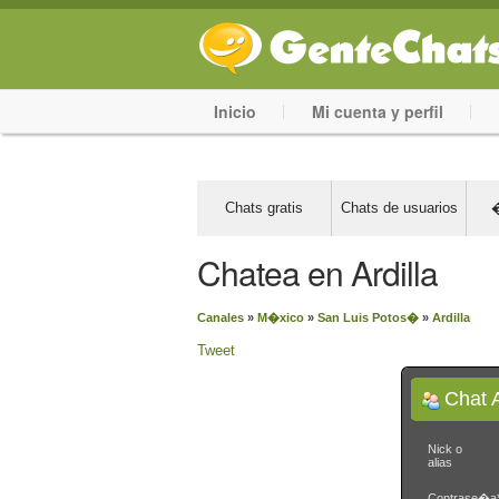
Inicio
Mi cuenta y perfil
Chats gratis
Chats de usuarios
�
Chatea en Ardilla
Canales
»
M�xico
»
San Luis Potos�
»
Ardilla
Tweet
Chat A
Nick o
alias
Contrase�a