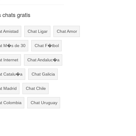
chats gratis
t Amistad
Chat Ligar
Chat Amor
t M�s de 30
Chat F�tbol
t Internet
Chat Andaluc�a
t Catalu�a
Chat Galicia
t Madrid
Chat Chile
t Colombia
Chat Uruguay