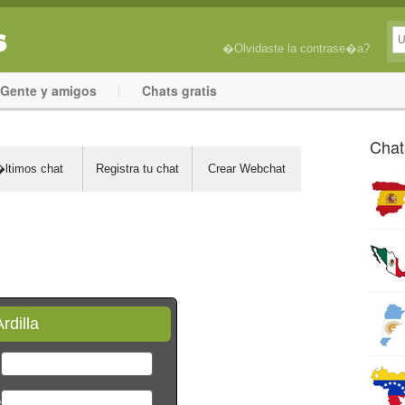
�Olvidaste la contrase�a?
Gente y amigos
Chats gratis
Chat
ltimos chat
Registra tu chat
Crear Webchat
rdilla
*