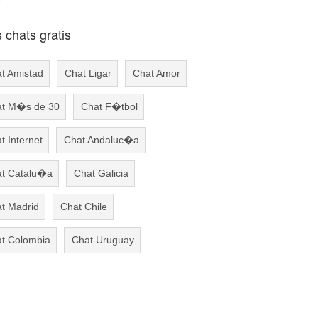
chats gratis
t Amistad
Chat Ligar
Chat Amor
t M�s de 30
Chat F�tbol
t Internet
Chat Andaluc�a
t Catalu�a
Chat Galicia
t Madrid
Chat Chile
t Colombia
Chat Uruguay