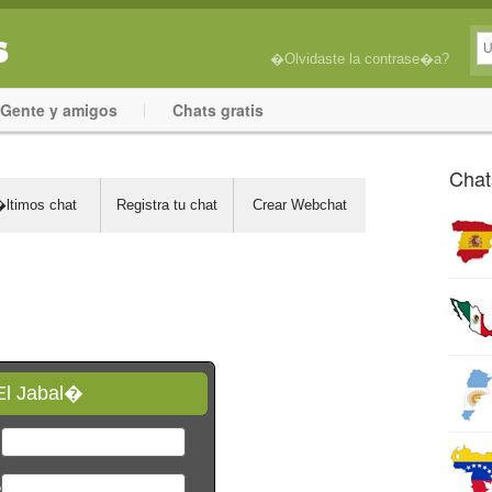
�Olvidaste la contrase�a?
Gente y amigos
Chats gratis
Chat
ltimos chat
Registra tu chat
Crear Webchat
El Jabal�
*