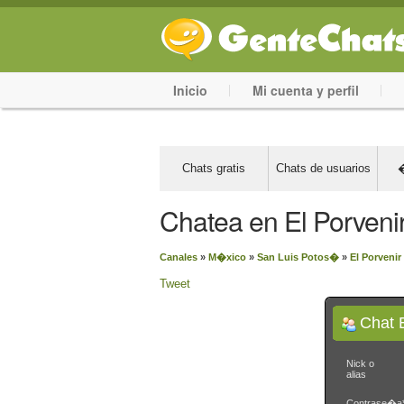
Inicio
Mi cuenta y perfil
Chats gratis
Chats de usuarios
�
Chatea en El Porveni
Canales
»
M�xico
»
San Luis Potos�
»
El Porvenir
Tweet
Chat 
Nick o
alias
Contrase�a