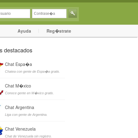
Ayuda
Reg�strate
s destacados
Chat Espa�a
Chatea con gente de Espa�a gratis.
Chat M�xico
Conoce gente en M�xico gratis.
Chat Argentina
Liga con gente de Argentina.
Chat Venezuela
Chat de Venezuela sin registro.