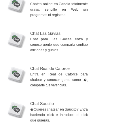
Chatea online en Canela totalmente
gratis, sencillo en Web sin
programas ni registros.
Chat Las Gavias
Chat para Las Gavias entra y
conoce gente que comparta contigo
aficiones y gustos.
Chat Real de Catorce
Entra en Real de Catorce para
chatear y conocer gente como t�,
comparte tus vivencias.
Chat Saucito
�Quieres chatear en Saucito? Entra
haciendo click e introduce el nick
que quieras.