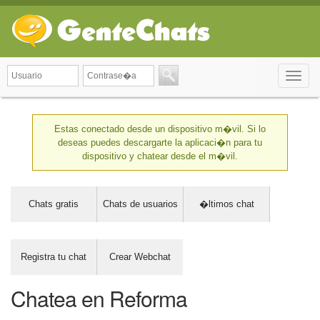
Toggle
naviga
Estas conectado desde un dispositivo m�vil. Si lo
deseas puedes descargarte la aplicaci�n para tu
dispositivo y chatear desde el m�vil.
Chats gratis
Chats de usuarios
�ltimos chat
Registra tu chat
Crear Webchat
Chatea en Reforma