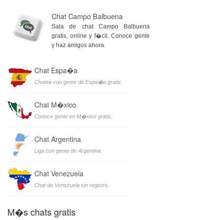
Chat Campo Balbuena
Sala de chat Campo Balbuena
gratis, online y f�cil. Conoce gente
y haz amigos ahora.
Chat Espa�a
Chatea con gente de Espa�a gratis.
Chat M�xico
Conoce gente en M�xico gratis.
Chat Argentina
Liga con gente de Argentina.
Chat Venezuela
Chat de Venezuela sin registro.
M�s chats gratis