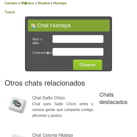
Canales
»
M�xico
»
Sinaloa
»
Humaya
Tweet
Chat Humaya
Nick o
alias
Contrase�a*
Otros chats relacionados
Chats
Chat Salto Chico
destacados
Chat para Salto Chico entra y
conoce gente que comparta contigo
aficiones y gustos.
Chat Colonia Hidalgo