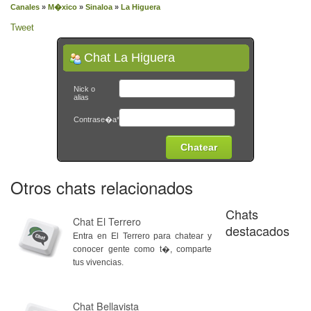
Canales
»
M�xico
»
Sinaloa
»
La Higuera
Tweet
Chat La Higuera
Nick o
alias
Contrase�a*
Otros chats relacionados
Chats
Chat El Terrero
destacados
Entra en El Terrero para chatear y
conocer gente como t�, comparte
tus vivencias.
Chat Bellavista