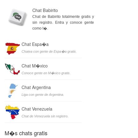
Chat Babirito
Chat de Babirito totalmente gratis y
sin registro. Entra y conoce gente
como t�.
Chat Espa�a
Chatea con gente de Espa�a gratis.
Chat M�xico
Conoce gente en M�xico gratis.
Chat Argentina
Liga con gente de Argentina.
Chat Venezuela
Chat de Venezuela sin registro.
M�s chats gratis