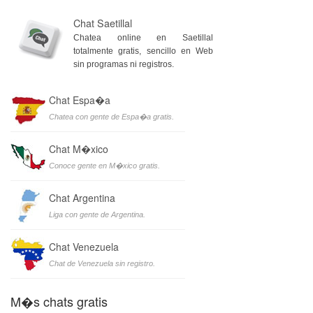
Chat Saetillal
Chatea online en Saetillal
totalmente gratis, sencillo en Web
sin programas ni registros.
Chat Espa�a
Chatea con gente de Espa�a gratis.
Chat M�xico
Conoce gente en M�xico gratis.
Chat Argentina
Liga con gente de Argentina.
Chat Venezuela
Chat de Venezuela sin registro.
M�s chats gratis