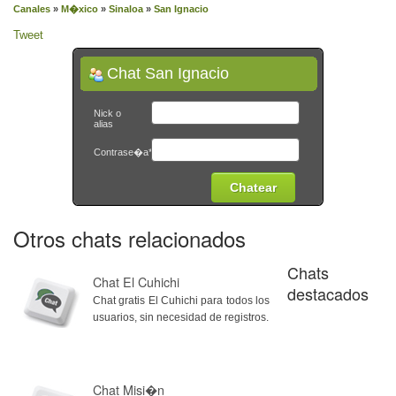
Canales
»
M�xico
»
Sinaloa
»
San Ignacio
Tweet
Chat San Ignacio
Nick o
alias
Contrase�a*
Otros chats relacionados
Chats
Chat El Cuhichi
destacados
Chat gratis El Cuhichi para todos los
usuarios, sin necesidad de registros.
Chat Misi�n