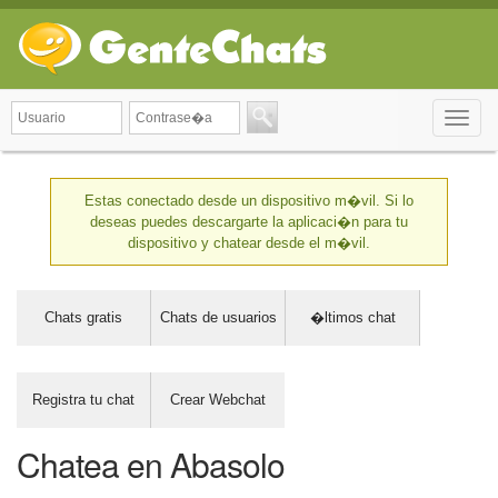
Toggle
naviga
Estas conectado desde un dispositivo m�vil. Si lo
deseas puedes descargarte la aplicaci�n para tu
dispositivo y chatear desde el m�vil.
Chats gratis
Chats de usuarios
�ltimos chat
Registra tu chat
Crear Webchat
Chatea en Abasolo