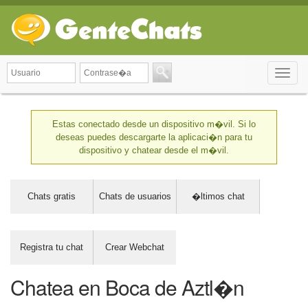
Toggle
naviga
Estas conectado desde un dispositivo m�vil. Si lo
deseas puedes descargarte la aplicaci�n para tu
dispositivo y chatear desde el m�vil.
Chats gratis
Chats de usuarios
�ltimos chat
Registra tu chat
Crear Webchat
Chatea en Boca de Aztl�n