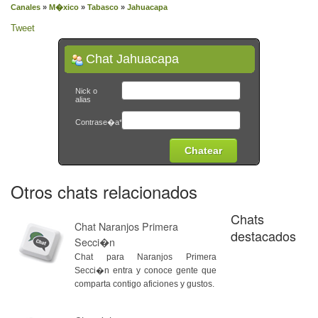
Canales
»
M�xico
»
Tabasco
»
Jahuacapa
Tweet
Chat Jahuacapa
Nick o
alias
Contrase�a*
Otros chats relacionados
Chats
Chat Naranjos Primera
destacados
Secci�n
Chat para Naranjos Primera
Secci�n entra y conoce gente que
comparta contigo aficiones y gustos.