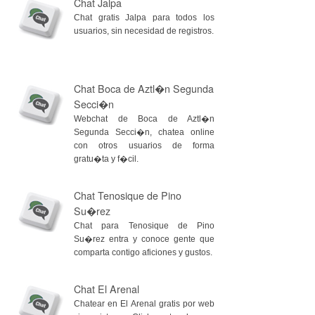
Chat Jalpa
Chat gratis Jalpa para todos los
usuarios, sin necesidad de registros.
Chat Boca de Aztl�n Segunda
Secci�n
Webchat de Boca de Aztl�n
Segunda Secci�n, chatea online
con otros usuarios de forma
gratu�ta y f�cil.
Chat Tenosique de Pino
Su�rez
Chat para Tenosique de Pino
Su�rez entra y conoce gente que
comparta contigo aficiones y gustos.
Chat El Arenal
Chatear en El Arenal gratis por web