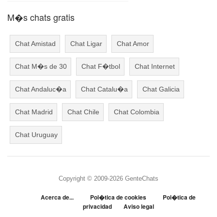
M�s chats gratis
Chat Amistad
Chat Ligar
Chat Amor
Chat M�s de 30
Chat F�tbol
Chat Internet
Chat Andaluc�a
Chat Catalu�a
Chat Galicia
Chat Madrid
Chat Chile
Chat Colombia
Chat Uruguay
Copyright © 2009-2026 GenteChats
Acerca de...
Pol�tica de cookies
Pol�tica de
privacidad
Aviso legal