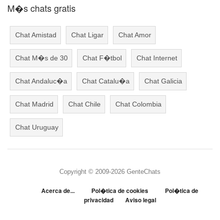
M�s chats gratis
Chat Amistad
Chat Ligar
Chat Amor
Chat M�s de 30
Chat F�tbol
Chat Internet
Chat Andaluc�a
Chat Catalu�a
Chat Galicia
Chat Madrid
Chat Chile
Chat Colombia
Chat Uruguay
Copyright © 2009-2026 GenteChats
Acerca de...
Pol�tica de cookies
Pol�tica de
privacidad
Aviso legal