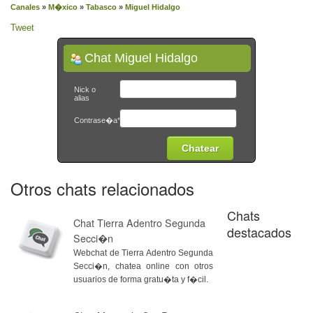
Canales
»
M�xico
»
Tabasco
»
Miguel Hidalgo
Tweet
Chat Miguel Hidalgo
Nick o
alias
Contrase�a*
Otros chats relacionados
Chats
Chat Tierra Adentro Segunda
destacados
Secci�n
Webchat de Tierra Adentro Segunda
Secci�n, chatea online con otros
usuarios de forma gratu�ta y f�cil.