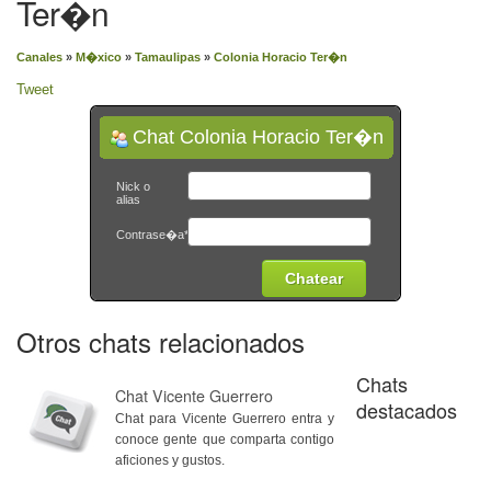
Ter�n
Canales
»
M�xico
»
Tamaulipas
»
Colonia Horacio Ter�n
Tweet
Chat Colonia Horacio Ter�n
Nick o
alias
Contrase�a*
Otros chats relacionados
Chats
Chat Vicente Guerrero
destacados
Chat para Vicente Guerrero entra y
conoce gente que comparta contigo
aficiones y gustos.