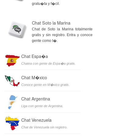
gratu�ta y f�cil.
Chat Soto la Marina
Chat de Soto la Marina totalmente
gratis y sin registro. Entra y conoce
gente como t�.
Chat Espa�a
Chatea con gente de Espa�a gratis.
Chat M�xico
Conoce gente en M�xico gratis.
Chat Argentina
Liga con gente de Argentina.
Chat Venezuela
Chat de Venezuela sin registro.