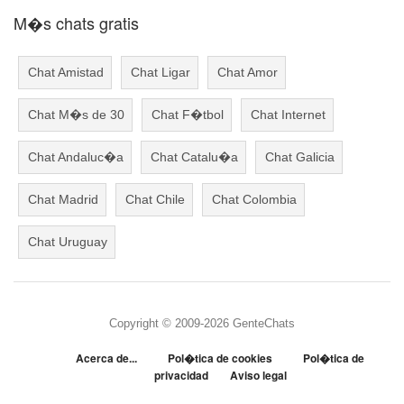
M�s chats gratis
Chat Amistad
Chat Ligar
Chat Amor
Chat M�s de 30
Chat F�tbol
Chat Internet
Chat Andaluc�a
Chat Catalu�a
Chat Galicia
Chat Madrid
Chat Chile
Chat Colombia
Chat Uruguay
Copyright © 2009-2026 GenteChats
Acerca de...
Pol�tica de cookies
Pol�tica de
privacidad
Aviso legal