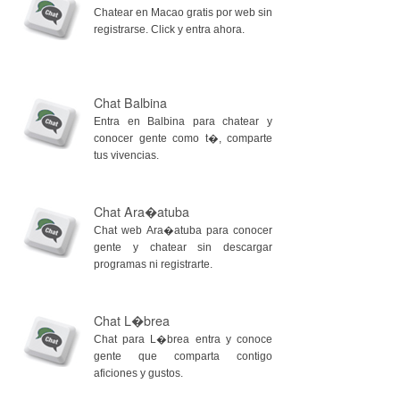
Chatear en Macao gratis por web sin
registrarse. Click y entra ahora.
Chat Balbina
Entra en Balbina para chatear y
conocer gente como t�, comparte
tus vivencias.
Chat Ara�atuba
Chat web Ara�atuba para conocer
gente y chatear sin descargar
programas ni registrarte.
Chat L�brea
Chat para L�brea entra y conoce
gente que comparta contigo
aficiones y gustos.