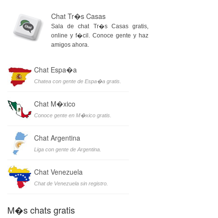
Chat Tr�s Casas
Sala de chat Tr�s Casas gratis,
online y f�cil. Conoce gente y haz
amigos ahora.
Chat Espa�a
Chatea con gente de Espa�a gratis.
Chat M�xico
Conoce gente en M�xico gratis.
Chat Argentina
Liga con gente de Argentina.
Chat Venezuela
Chat de Venezuela sin registro.
M�s chats gratis