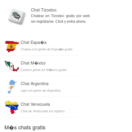
Chat Tizostoc
Chatear en Tizostoc gratis por web
sin registrarse. Click y entra ahora.
Chat Espa�a
Chatea con gente de Espa�a gratis.
Chat M�xico
Conoce gente en M�xico gratis.
Chat Argentina
Liga con gente de Argentina.
Chat Venezuela
Chat de Venezuela sin registro.
M�s chats gratis