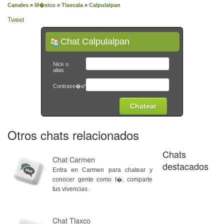
Canales
»
M�xico
»
Tlaxcala
»
Calpulalpan
Tweet
Chat Calpulalpan
Nick o
alias
Contrase�a*
Otros chats relacionados
Chats
Chat Carmen
destacados
Entra en Carmen para chatear y
conocer gente como t�, comparte
tus vivencias.
Chat Tlaxco