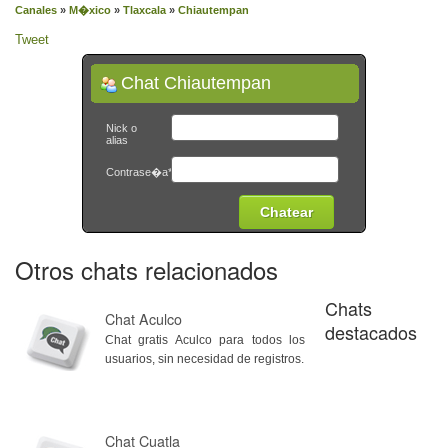
Canales
»
M�xico
»
Tlaxcala
»
Chiautempan
Tweet
Chat Chiautempan
Nick o
alias
Contrase�a*
Otros chats relacionados
Chats
Chat Aculco
destacados
Chat gratis Aculco para todos los
usuarios, sin necesidad de registros.
Chat Cuatla