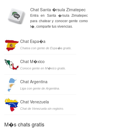
Chat Santa �rsula Zimatepec
Entra en Santa �rsula Zimatepec
para chatear y conocer gente como
t�, comparte tus vivencias.
Chat Espa�a
Chatea con gente de Espa�a gratis.
Chat M�xico
Conoce gente en M�xico gratis.
Chat Argentina
Liga con gente de Argentina.
Chat Venezuela
Chat de Venezuela sin registro.
M�s chats gratis