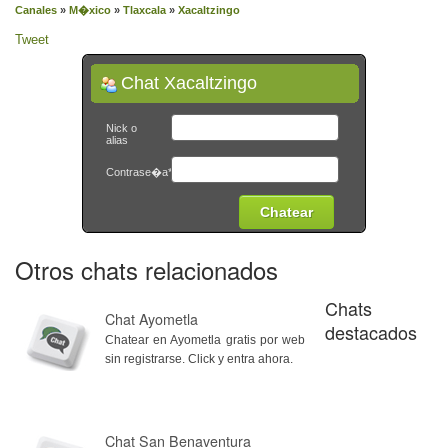
Canales
»
M�xico
»
Tlaxcala
»
Xacaltzingo
Tweet
Chat Xacaltzingo
Nick o
alias
Contrase�a*
Otros chats relacionados
Chats
Chat Ayometla
destacados
Chatear en Ayometla gratis por web
sin registrarse. Click y entra ahora.
Chat San Benaventura