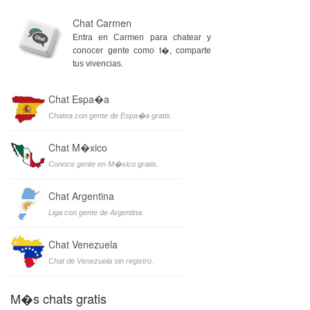
Chat Carmen
Entra en Carmen para chatear y
conocer gente como t�, comparte
tus vivencias.
Chat Espa�a
Chatea con gente de Espa�a gratis.
Chat M�xico
Conoce gente en M�xico gratis.
Chat Argentina
Liga con gente de Argentina.
Chat Venezuela
Chat de Venezuela sin registro.
M�s chats gratis