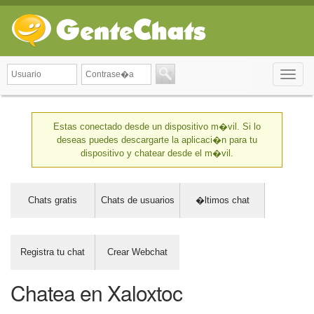
Toggle
naviga
Estas conectado desde un dispositivo m�vil. Si lo
deseas puedes descargarte la aplicaci�n para tu
dispositivo y chatear desde el m�vil.
Chats gratis
Chats de usuarios
�ltimos chat
Registra tu chat
Crear Webchat
Chatea en Xaloxtoc