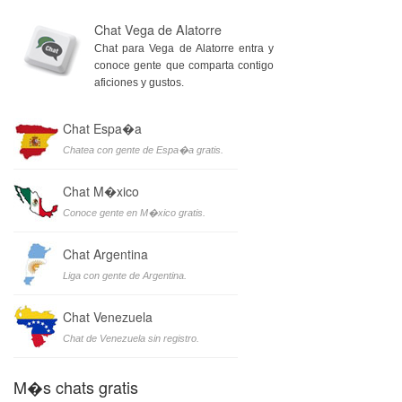
Chat Vega de Alatorre
Chat para Vega de Alatorre entra y
conoce gente que comparta contigo
aficiones y gustos.
Chat Espa�a
Chatea con gente de Espa�a gratis.
Chat M�xico
Conoce gente en M�xico gratis.
Chat Argentina
Liga con gente de Argentina.
Chat Venezuela
Chat de Venezuela sin registro.
M�s chats gratis