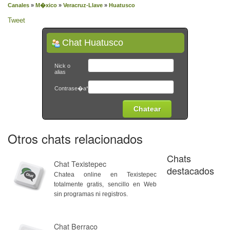
Canales
»
M�xico
»
Veracruz-Llave
»
Huatusco
Tweet
Chat Huatusco
Nick o
alias
Contrase�a*
Otros chats relacionados
Chats
Chat Texistepec
destacados
Chatea online en Texistepec
totalmente gratis, sencillo en Web
sin programas ni registros.
Chat Berraco