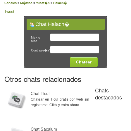
Canales
»
M�xico
»
Yucat�n
»
Halach�
Tweet
Chat Halach�
Nick o
alias
Contrase�a*
Otros chats relacionados
Chats
Chat Ticul
destacados
Chatear en Ticul gratis por web sin
registrarse. Click y entra ahora.
Chat Sacalum