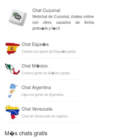
Chat Cuzumal
Webchat de Cuzumal, chatea online
con otros usuarios de forma
gratu�ta y f�cil.
Chat Espa�a
Chatea con gente de Espa�a gratis.
Chat M�xico
Conoce gente en M�xico gratis.
Chat Argentina
Liga con gente de Argentina.
Chat Venezuela
Chat de Venezuela sin registro.
M�s chats gratis