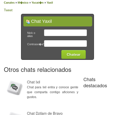
Canales
»
M�xico
»
Yucat�n
»
Yaxil
Tweet
Chat Yaxil
Nick o
alias
Contrase�a*
Otros chats relacionados
Chats
Chat Ixil
destacados
Chat para Ixil entra y conoce gente
que comparta contigo aficiones y
gustos.
Chat Dzilam de Bravo