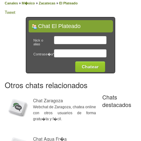
Canales
»
M�xico
»
Zacatecas
»
El Plateado
Tweet
Chat El Plateado
Nick o
alias
Contrase�a*
Otros chats relacionados
Chats
Chat Zaragoza
destacados
Webchat de Zaragoza, chatea online
con otros usuarios de forma
gratu�ta y f�cil.
Chat Agua Fr�a