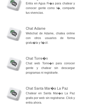
Entra en Agua Fr�a para chatear y
conocer gente como t�, comparte
tus vivencias.
Chat Adame
Webchat de Adame, chatea online
con otros usuarios de forma
gratu�ta y f�cil.
Chat Torre�n
Chat web Torre�n para conocer
gente y chatear sin descargar
programas ni registrarte.
Chat Santa Mar�a La Paz
Chatear en Santa Mar�a La Paz
gratis por web sin registrarse. Click y
entra ahora.