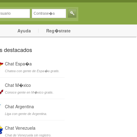
Ayuda
Reg�strate
s destacados
Chat Espa�a
Chatea con gente de Espa�a gratis.
Chat M�xico
Conoce gente en M�xico gratis.
Chat Argentina
Liga con gente de Argentina.
Chat Venezuela
Chat de Venezuela sin registro.