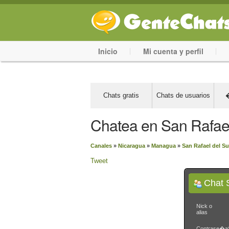
Inicio
Mi cuenta y perfil
Chats gratis
Chats de usuarios
�
Chatea en San Rafael
Canales
»
Nicaragua
»
Managua
»
San Rafael del Su
Tweet
Chat 
Nick o
alias
Contrase�a