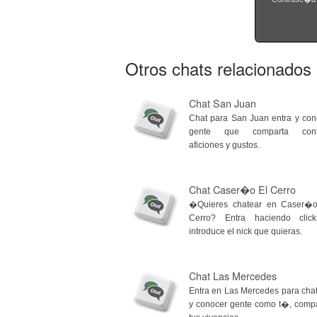
Otros chats relacionados
Chat San Juan
Chat para San Juan entra y co
gente que comparta cont
aficiones y gustos.
Chat Caser�o El Cerro
�Quieres chatear en Caser�o
Cerro? Entra haciendo clic
introduce el nick que quieras.
Chat Las Mercedes
Entra en Las Mercedes para cha
y conocer gente como t�, comp