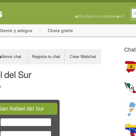
�Olvidaste la contrase�a?
Gente y amigos
Chats gratis
Chat
ltimos chat
Registra tu chat
Crear Webchat
 del Sur
r
San Rafael del Sur
*