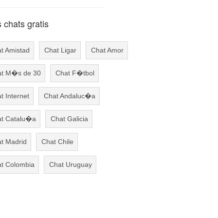
chats gratis
t Amistad
Chat Ligar
Chat Amor
t M�s de 30
Chat F�tbol
t Internet
Chat Andaluc�a
t Catalu�a
Chat Galicia
t Madrid
Chat Chile
t Colombia
Chat Uruguay