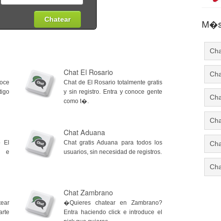
M�s 
Cha
Chat El Rosario
Cha
noce
Chat de El Rosario totalmente gratis
igo
y sin registro. Entra y conoce gente
Cha
como t�.
Cha
Chat Aduana
 El
Chat gratis Aduana para todos los
Cha
k e
usuarios, sin necesidad de registros.
Cha
Chat Zambrano
tear
�Quieres chatear en Zambrano?
arte
Entra haciendo click e introduce el