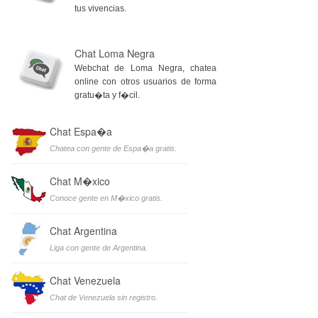
tus vivencias.
Chat Loma Negra
Webchat de Loma Negra, chatea
online con otros usuarios de forma
gratu�ta y f�cil.
Chat Espa�a
Chatea con gente de Espa�a gratis.
Chat M�xico
Conoce gente en M�xico gratis.
Chat Argentina
Liga con gente de Argentina.
Chat Venezuela
Chat de Venezuela sin registro.