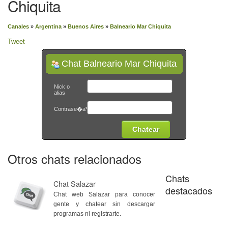
Chiquita
Canales
»
Argentina
»
Buenos Aires
»
Balneario Mar Chiquita
Tweet
Chat Balneario Mar Chiquita
Nick o
alias
Contrase�a*
Otros chats relacionados
Chats
Chat Salazar
destacados
Chat web Salazar para conocer
gente y chatear sin descargar
programas ni registrarte.