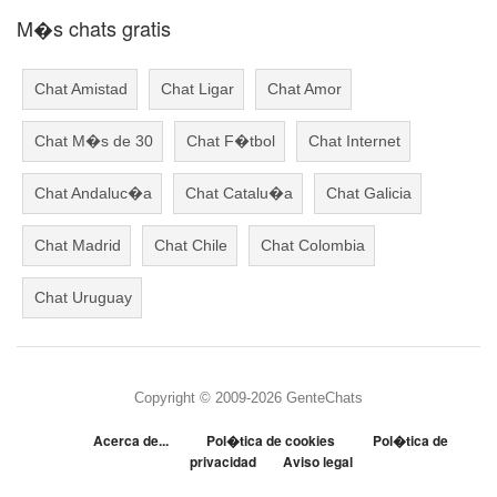
M�s chats gratis
Chat Amistad
Chat Ligar
Chat Amor
Chat M�s de 30
Chat F�tbol
Chat Internet
Chat Andaluc�a
Chat Catalu�a
Chat Galicia
Chat Madrid
Chat Chile
Chat Colombia
Chat Uruguay
Copyright © 2009-2026 GenteChats
Acerca de...
Pol�tica de cookies
Pol�tica de
privacidad
Aviso legal