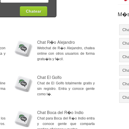
M�s 
Cha
Chat R�o Alejandro
Cha
 con
Webchat de R�o Alejandro, chatea
ta y
online con otros usuarios de forma
Cha
gratu�ta y f�cil.
Cha
Chat El Golfo
line
Chat de El Golfo totalmente gratis y
Cha
rma
sin registro. Entra y conoce gente
como t�.
Cha
Chat Boca del R�o Indio
 los
Chat para Boca del R�o Indio entra
ros.
y conoce gente que comparta