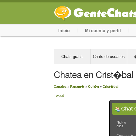
Inicio
Mi cuenta y perfil
Chats gratis
Chats de usuarios
�
Chatea en Crist�bal
Canales
»
Panam�
»
Col�n
»
Crist�bal
Tweet
Chat 
Nick o
alias
Contrase�a