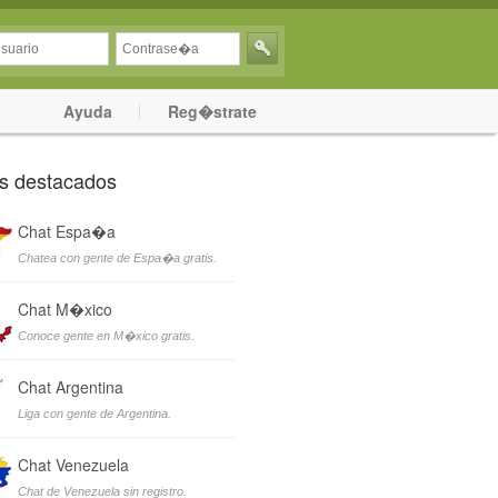
Ayuda
Reg�strate
s destacados
Chat Espa�a
Chatea con gente de Espa�a gratis.
Chat M�xico
Conoce gente en M�xico gratis.
Chat Argentina
Liga con gente de Argentina.
Chat Venezuela
Chat de Venezuela sin registro.