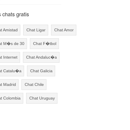
chats gratis
t Amistad
Chat Ligar
Chat Amor
t M�s de 30
Chat F�tbol
t Internet
Chat Andaluc�a
t Catalu�a
Chat Galicia
t Madrid
Chat Chile
t Colombia
Chat Uruguay