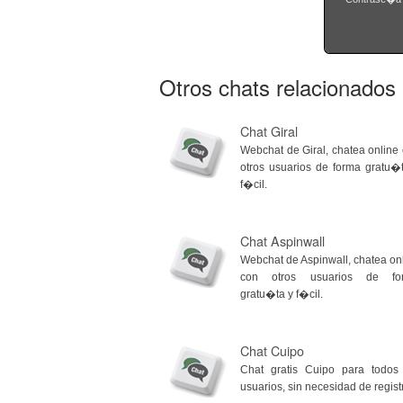
Otros chats relacionados
Chat Giral
Webchat de Giral, chatea online
otros usuarios de forma gratu�
f�cil.
Chat Aspinwall
Webchat de Aspinwall, chatea on
con otros usuarios de fo
gratu�ta y f�cil.
Chat Cuipo
Chat gratis Cuipo para todos
usuarios, sin necesidad de regist