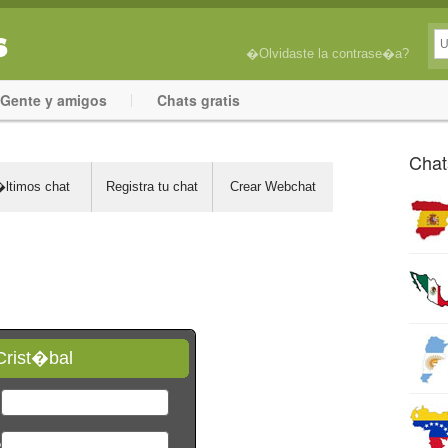
�Olvidaste la contrase�a?
Gente y amigos
Chats gratis
Chat
ltimos chat
Registra tu chat
Crear Webchat
Crist�bal
*