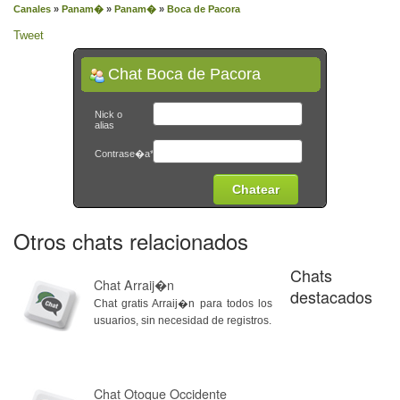
Canales
»
Panam�
»
Panam�
»
Boca de Pacora
Tweet
Chat Boca de Pacora
Nick o
alias
Contrase�a*
Otros chats relacionados
Chats
Chat Arraij�n
destacados
Chat gratis Arraij�n para todos los
usuarios, sin necesidad de registros.
Chat Otoque Occidente