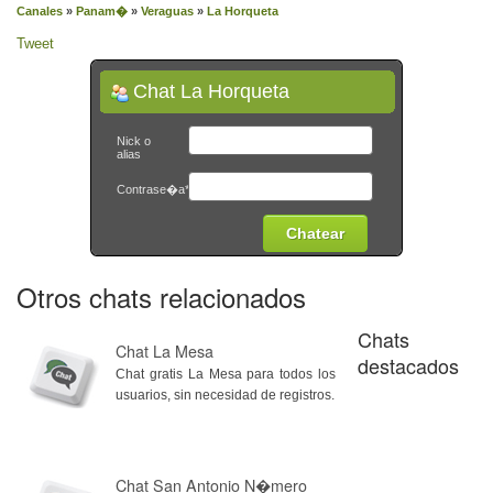
Canales
»
Panam�
»
Veraguas
»
La Horqueta
Tweet
Chat La Horqueta
Nick o
alias
Contrase�a*
Otros chats relacionados
Chats
Chat La Mesa
destacados
Chat gratis La Mesa para todos los
usuarios, sin necesidad de registros.
Chat San Antonio N�mero