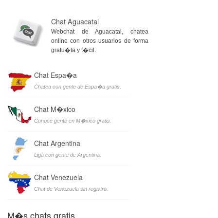
Chat Aguacatal
Webchat de Aguacatal, chatea
online con otros usuarios de forma
gratu�ta y f�cil.
Chat Espa�a
Chatea con gente de Espa�a gratis.
Chat M�xico
Conoce gente en M�xico gratis.
Chat Argentina
Liga con gente de Argentina.
Chat Venezuela
Chat de Venezuela sin registro.
M�s chats gratis