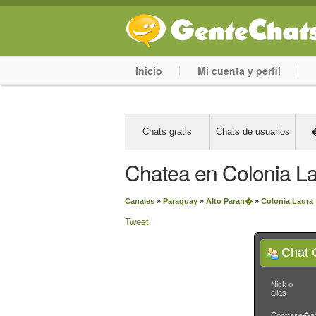
Inicio
Mi cuenta y perfil
Chats gratis
Chats de usuarios
�
Chatea en Colonia L
Canales
»
Paraguay
»
Alto Paran�
»
Colonia Laura
Tweet
Chat 
Nick o
alias
Contrase�a