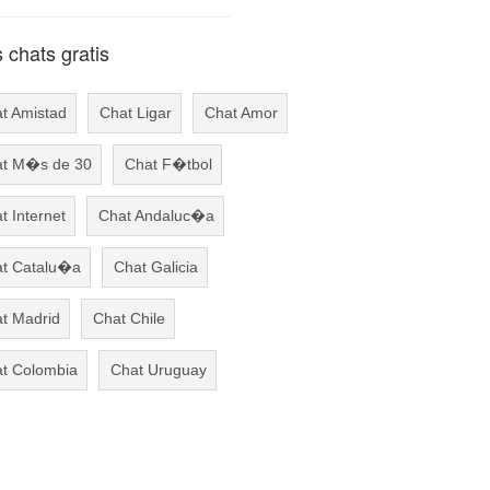
chats gratis
t Amistad
Chat Ligar
Chat Amor
t M�s de 30
Chat F�tbol
t Internet
Chat Andaluc�a
t Catalu�a
Chat Galicia
t Madrid
Chat Chile
t Colombia
Chat Uruguay