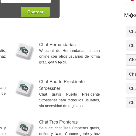
M�s 
Cha
Chat Hernandarias
Cha
tis,
Webchat de Hernandarias, chatea
 haz
online con otros usuarios de forma
Cha
gratu�ta y f�cil.
Cha
Chat Puerto Presidente
Stroessner
para
Cha
d de
Chat gratis Puerto Presidente
Stroessner para todos los usuarios,
Cha
sin necesidad de registros.
Chat Tres Fronteras
is y
Sala de chat Tres Fronteras gratis,
ente
online y f�cil. Conoce gente y haz