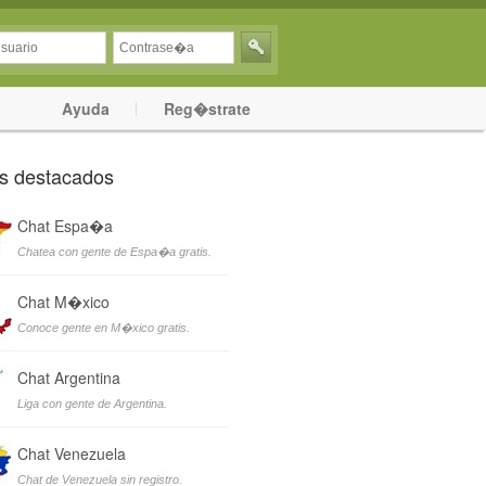
Ayuda
Reg�strate
s destacados
Chat Espa�a
Chatea con gente de Espa�a gratis.
Chat M�xico
Conoce gente en M�xico gratis.
Chat Argentina
Liga con gente de Argentina.
Chat Venezuela
Chat de Venezuela sin registro.