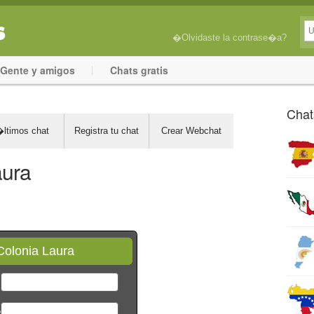
�Olvidaste la contrase�a?
Gente y amigos
Chats gratis
Chat
ltimos chat
Registra tu chat
Crear Webchat
aura
Colonia Laura
*