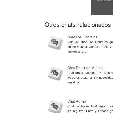
Otros chats relacionados
Chat Los Cedrales
Sala de chat Los Cedrales gra
online y f�cil. Conoce gente y
amigos ahora.
Chat Domingo M. Irala
Chat gratis Domingo M. Irala 
todos los usuarios, sin necesida
registros.
Chat Agriex
Chat de Agriex totalmente grat
sin registro. Entra y conoce g