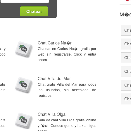
M�s 
Cha
Chat Carlos Na�n
Cha
a y
Chatear en Carlos Na�n gratis por
tigo
web sin registrarse. Click y entra
Cha
ahora.
Cha
Chat Villa del Mar
atis
Chat gratis Villa del Mar para todos
Cha
ente
los usuarios, sin necesidad de
registros.
Cha
Chat Villa Olga
nte
Sala de chat Villa Olga gratis, online
noce
y f�cil. Conoce gente y haz amigos