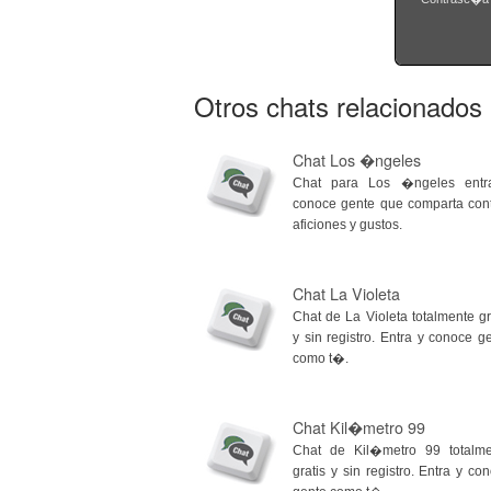
Otros chats relacionados
Chat Los �ngeles
Chat para Los �ngeles entr
conoce gente que comparta con
aficiones y gustos.
Chat La Violeta
Chat de La Violeta totalmente gr
y sin registro. Entra y conoce g
como t�.
Chat Kil�metro 99
Chat de Kil�metro 99 totalme
gratis y sin registro. Entra y co