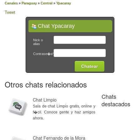
Canales
»
Paraguay
»
Central
»
Ypacaray
Tweet
Chat Ypacaray
Nick o
alias
Contrase�a*
Otros chats relacionados
Chats
Chat Limpio
destacados
Sala de chat Limpio gratis, online y
f�cil. Conoce gente y haz amigos
ahora.
Chat Fernando de la Mora