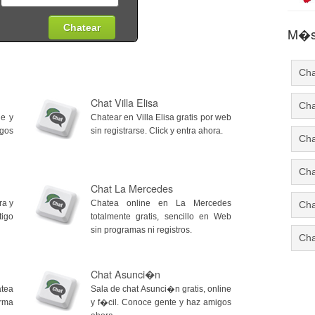
M�s 
Cha
Chat Villa Elisa
Cha
ne y
Chatear en Villa Elisa gratis por web
igos
sin registrarse. Click y entra ahora.
Cha
Cha
Chat La Mercedes
ra y
Chatea online en La Mercedes
Cha
tigo
totalmente gratis, sencillo en Web
sin programas ni registros.
Cha
Chat Asunci�n
tea
Sala de chat Asunci�n gratis, online
orma
y f�cil. Conoce gente y haz amigos