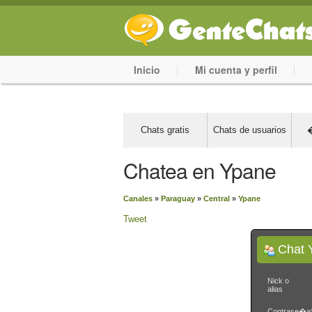
Inicio
Mi cuenta y perfil
Chats gratis
Chats de usuarios
�
Chatea en Ypane
Canales
»
Paraguay
»
Central
»
Ypane
Tweet
Chat 
Nick o
alias
Contrase�a