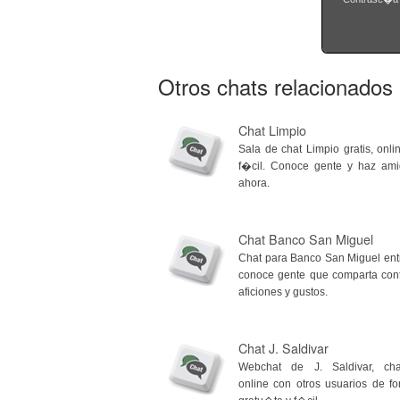
Otros chats relacionados
Chat Limpio
Sala de chat Limpio gratis, onli
f�cil. Conoce gente y haz am
ahora.
Chat Banco San Miguel
Chat para Banco San Miguel ent
conoce gente que comparta con
aficiones y gustos.
Chat J. Saldivar
Webchat de J. Saldivar, cha
online con otros usuarios de f