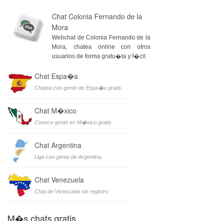
Chat Colonia Fernando de la
Mora
Webchat de Colonia Fernando de la
Mora, chatea online con otros
usuarios de forma gratu�ta y f�cil.
Chat Espa�a
Chatea con gente de Espa�a gratis.
Chat M�xico
Conoce gente en M�xico gratis.
Chat Argentina
Liga con gente de Argentina.
Chat Venezuela
Chat de Venezuela sin registro.
M�s chats gratis