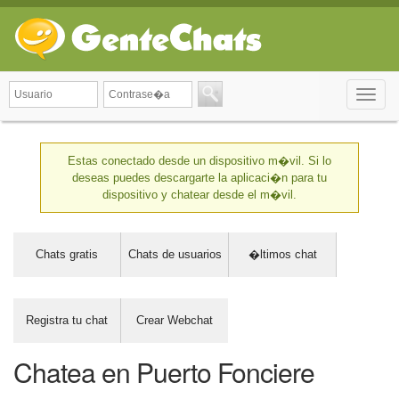
Toggle
naviga
Estas conectado desde un dispositivo m�vil. Si lo
deseas puedes descargarte la aplicaci�n para tu
dispositivo y chatear desde el m�vil.
Chats gratis
Chats de usuarios
�ltimos chat
Registra tu chat
Crear Webchat
Chatea en Puerto Fonciere