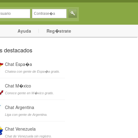
Ayuda
Reg�strate
s destacados
Chat Espa�a
Chatea con gente de Espa�a gratis.
Chat M�xico
Conoce gente en M�xico gratis.
Chat Argentina
Liga con gente de Argentina.
Chat Venezuela
Chat de Venezuela sin registro.