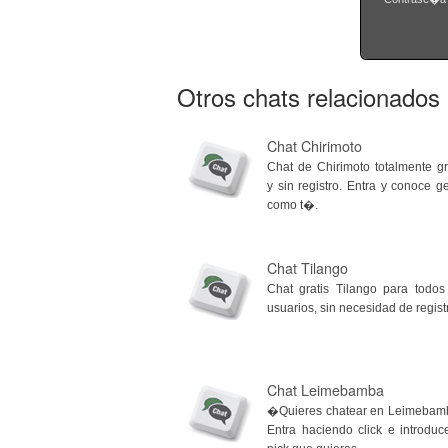
Otros chats relacionados
Chat Chirimoto
Chat de Chirimoto totalmente gr
y sin registro. Entra y conoce g
como t�.
Chat Tilango
Chat gratis Tilango para todos
usuarios, sin necesidad de regist
Chat Leimebamba
�Quieres chatear en Leimebam
Entra haciendo click e introduc