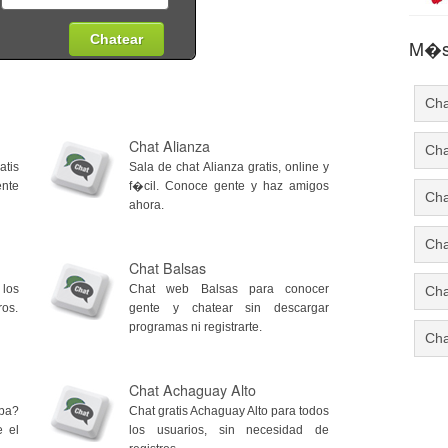
M�s 
Cha
Chat Alianza
Cha
atis
Sala de chat Alianza gratis, online y
ente
f�cil. Conoce gente y haz amigos
Cha
ahora.
Cha
Chat Balsas
 los
Chat web Balsas para conocer
Cha
ros.
gente y chatear sin descargar
programas ni registrarte.
Cha
Chat Achaguay Alto
ba?
Chat gratis Achaguay Alto para todos
e el
los usuarios, sin necesidad de