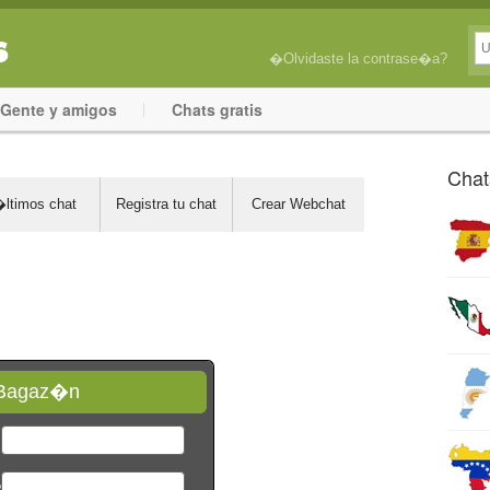
�Olvidaste la contrase�a?
Gente y amigos
Chats gratis
Chat
ltimos chat
Registra tu chat
Crear Webchat
 Bagaz�n
*