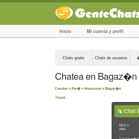
Inicio
Mi cuenta y perfil
Chats gratis
Chats de usuarios
�
Chatea en Bagaz�n
Canales
»
Per�
»
Amazonas
»
Bagaz�n
Tweet
Chat
Nick o
alias
Contrase�a