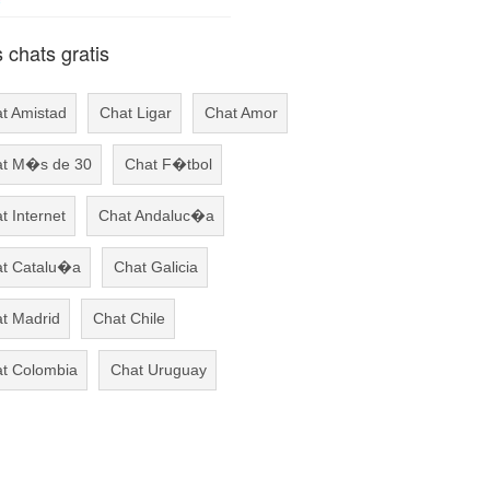
chats gratis
t Amistad
Chat Ligar
Chat Amor
t M�s de 30
Chat F�tbol
t Internet
Chat Andaluc�a
t Catalu�a
Chat Galicia
t Madrid
Chat Chile
t Colombia
Chat Uruguay