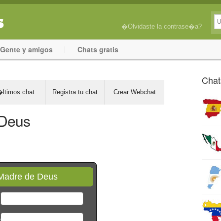
�Olvidaste la contrase�a?
Gente y amigos
Chats gratis
Chat
ltimos chat
Registra tu chat
Crear Webchat
 Deus
Madre de Deus
*