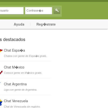
Ayuda
Reg�strate
s destacados
Chat Espa�a
Chatea con gente de Espa�a gratis.
Chat M�xico
Conoce gente en M�xico gratis.
Chat Argentina
Liga con gente de Argentina.
Chat Venezuela
Chat de Venezuela sin registro.