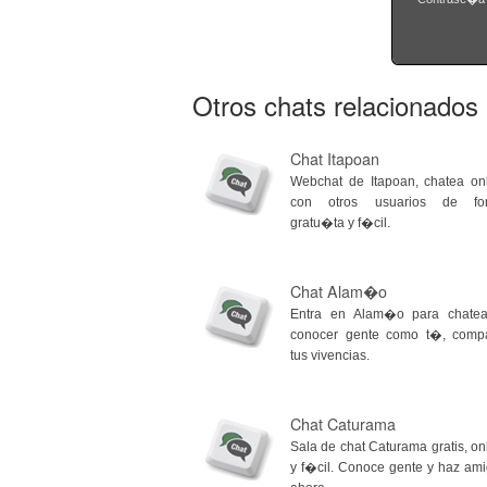
Otros chats relacionados
Chat Itapoan
Webchat de Itapoan, chatea on
con otros usuarios de fo
gratu�ta y f�cil.
Chat Alam�o
Entra en Alam�o para chatea
conocer gente como t�, compa
tus vivencias.
Chat Caturama
Sala de chat Caturama gratis, on
y f�cil. Conoce gente y haz am