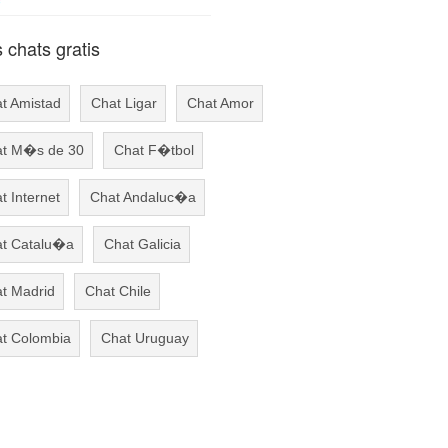
chats gratis
t Amistad
Chat Ligar
Chat Amor
t M�s de 30
Chat F�tbol
t Internet
Chat Andaluc�a
t Catalu�a
Chat Galicia
t Madrid
Chat Chile
t Colombia
Chat Uruguay