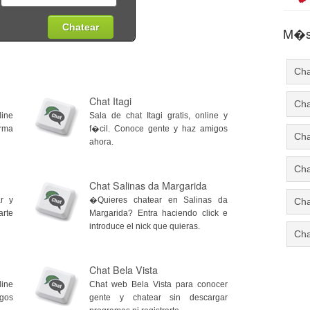
M�s 
Cha
Chat Itagi
Cha
line
Sala de chat Itagi gratis, online y
rma
f�cil. Conoce gente y haz amigos
Cha
ahora.
Cha
Chat Salinas da Margarida
r y
�Quieres chatear en Salinas da
Cha
rte
Margarida? Entra haciendo click e
introduce el nick que quieras.
Cha
Chat Bela Vista
line
Chat web Bela Vista para conocer
igos
gente y chatear sin descargar