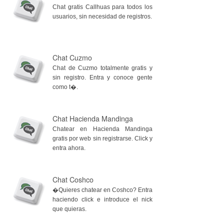
Chat gratis Callhuas para todos los
usuarios, sin necesidad de registros.
Chat Cuzmo
Chat de Cuzmo totalmente gratis y
sin registro. Entra y conoce gente
como t�.
Chat Hacienda Mandinga
Chatear en Hacienda Mandinga
gratis por web sin registrarse. Click y
entra ahora.
Chat Coshco
�Quieres chatear en Coshco? Entra
haciendo click e introduce el nick
que quieras.