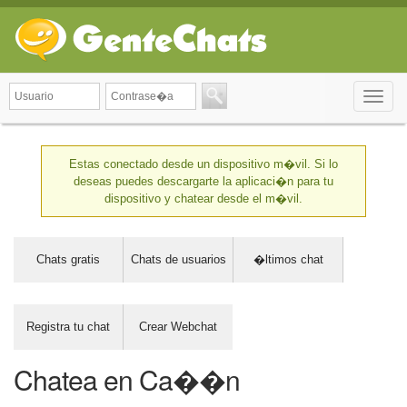
Toggle
naviga
Estas conectado desde un dispositivo m�vil. Si lo
deseas puedes descargarte la aplicaci�n para tu
dispositivo y chatear desde el m�vil.
Chats gratis
Chats de usuarios
�ltimos chat
Registra tu chat
Crear Webchat
Chatea en Ca��n