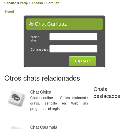
Canales
»
Per�
»
Ancash
»
Carhuaz
Tweet
Chat Carhuaz
Nick o
alias
Contrase�a*
Otros chats relacionados
Chats
Chat Chilca
destacados
Chatea online en Chilca totalmente
gratis, sencillo en Web sin
programas ni registros.
Chat Cajamala