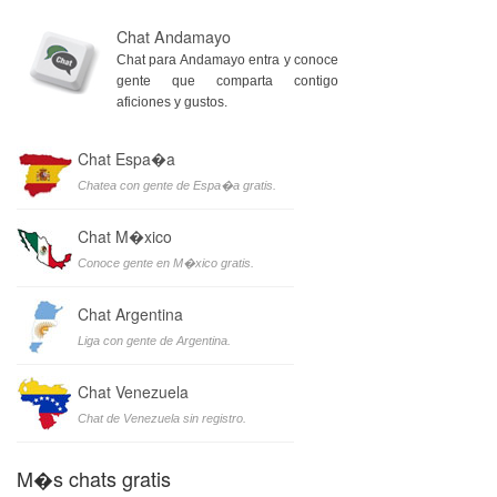
Chat Andamayo
Chat para Andamayo entra y conoce
gente que comparta contigo
aficiones y gustos.
Chat Espa�a
Chatea con gente de Espa�a gratis.
Chat M�xico
Conoce gente en M�xico gratis.
Chat Argentina
Liga con gente de Argentina.
Chat Venezuela
Chat de Venezuela sin registro.
M�s chats gratis