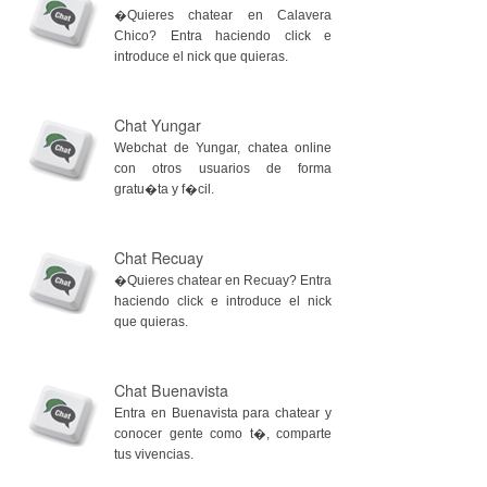
�Quieres chatear en Calavera
Chico? Entra haciendo click e
introduce el nick que quieras.
Chat Yungar
Webchat de Yungar, chatea online
con otros usuarios de forma
gratu�ta y f�cil.
Chat Recuay
�Quieres chatear en Recuay? Entra
haciendo click e introduce el nick
que quieras.
Chat Buenavista
Entra en Buenavista para chatear y
conocer gente como t�, comparte
tus vivencias.