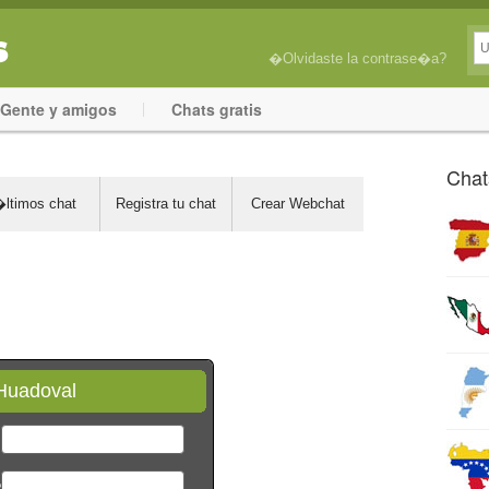
�Olvidaste la contrase�a?
Gente y amigos
Chats gratis
Chat
ltimos chat
Registra tu chat
Crear Webchat
Huadoval
*