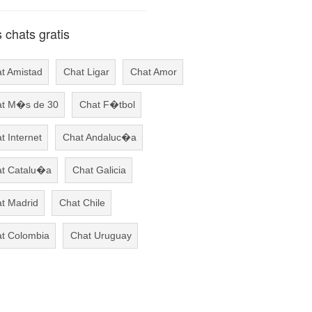
chats gratis
t Amistad
Chat Ligar
Chat Amor
t M�s de 30
Chat F�tbol
t Internet
Chat Andaluc�a
t Catalu�a
Chat Galicia
t Madrid
Chat Chile
t Colombia
Chat Uruguay