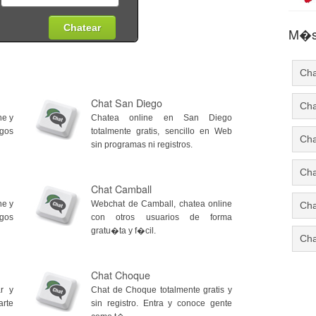
M�s 
Cha
Chat San Diego
Cha
ne y
Chatea online en San Diego
igos
totalmente gratis, sencillo en Web
Cha
sin programas ni registros.
Cha
Chat Camball
ne y
Webchat de Camball, chatea online
Cha
igos
con otros usuarios de forma
gratu�ta y f�cil.
Cha
Chat Choque
r y
Chat de Choque totalmente gratis y
rte
sin registro. Entra y conoce gente