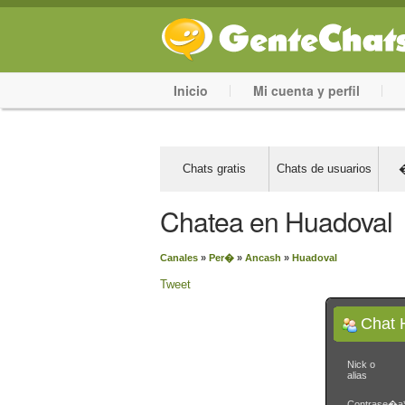
Inicio
Mi cuenta y perfil
Chats gratis
Chats de usuarios
�
Chatea en Huadoval
Canales
»
Per�
»
Ancash
»
Huadoval
Tweet
Chat 
Nick o
alias
Contrase�a