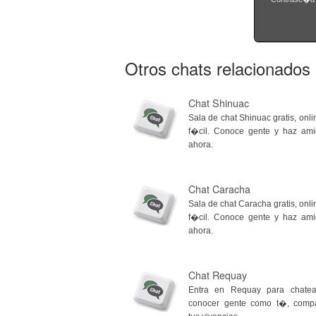
Otros chats relacionados
Chat Shinuac
Sala de chat Shinuac gratis, onli
f�cil. Conoce gente y haz am
ahora.
Chat Caracha
Sala de chat Caracha gratis, onli
f�cil. Conoce gente y haz am
ahora.
Chat Requay
Entra en Requay para chatea
conocer gente como t�, compa