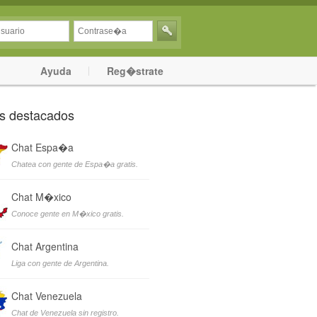
Ayuda
Reg�strate
s destacados
Chat Espa�a
Chatea con gente de Espa�a gratis.
Chat M�xico
Conoce gente en M�xico gratis.
Chat Argentina
Liga con gente de Argentina.
Chat Venezuela
Chat de Venezuela sin registro.