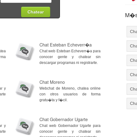
M�s 
Cha
Chat Esteban Echeverr�a
Cha
tea
Chat web Esteban Echeverr�a para
orma
conocer gente y chatear sin
Cha
descargar programas ni registrarte.
Cha
Chat Moreno
ar y
Webchat de Moreno, chatea online
Cha
rte
con otros usuarios de forma
gratu�ta y f�cil.
Cha
Chat Gobernador Ugarte
r y
Chat web Gobernador Ugarte para
rte
conocer gente y chatear sin