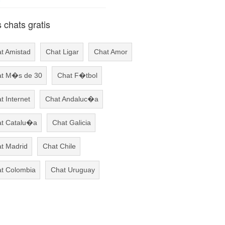
chats gratis
t Amistad
Chat Ligar
Chat Amor
t M�s de 30
Chat F�tbol
t Internet
Chat Andaluc�a
t Catalu�a
Chat Galicia
t Madrid
Chat Chile
t Colombia
Chat Uruguay