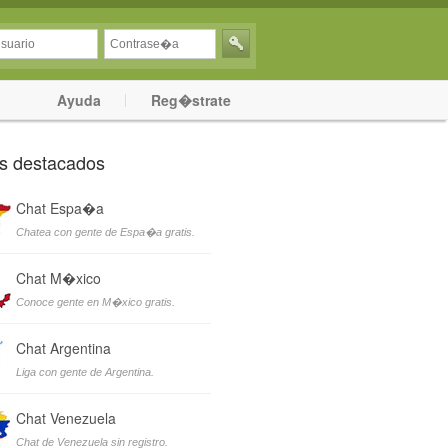
Ayuda
Reg�strate
s destacados
Chat Espa�a
Chatea con gente de Espa�a gratis.
Chat M�xico
Conoce gente en M�xico gratis.
Chat Argentina
Liga con gente de Argentina.
Chat Venezuela
Chat de Venezuela sin registro.