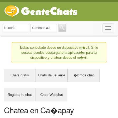
Toggle
naviga
Estas conectado desde un dispositivo m�vil. Si lo
deseas puedes descargarte la aplicaci�n para tu
dispositivo y chatear desde el m�vil.
Chats gratis
Chats de usuarios
�ltimos chat
Registra tu chat
Crear Webchat
Chatea en Ca�apay