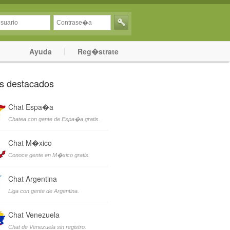
Ayuda
Reg�strate
s destacados
Chat Espa�a
Chatea con gente de Espa�a gratis.
Chat M�xico
Conoce gente en M�xico gratis.
Chat Argentina
Liga con gente de Argentina.
Chat Venezuela
Chat de Venezuela sin registro.