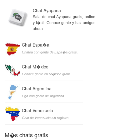
Chat Ayapana
Sala de chat Ayapana gratis, online
y f�cil. Conoce gente y haz amigos
ahora.
Chat Espa�a
Chatea con gente de Espa�a gratis.
Chat M�xico
Conoce gente en M�xico gratis.
Chat Argentina
Liga con gente de Argentina.
Chat Venezuela
Chat de Venezuela sin registro.
M�s chats gratis