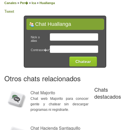
Canales
»
Per�
»
Ica
»
Huallanga
Tweet
Chat Huallanga
Nick o
alias
Contrase�a*
Otros chats relacionados
Chats
Chat Majorito
destacados
Chat web Majorito para conocer
gente y chatear sin descargar
programas ni registrarte.
Chat Hacienda Santiaguillo