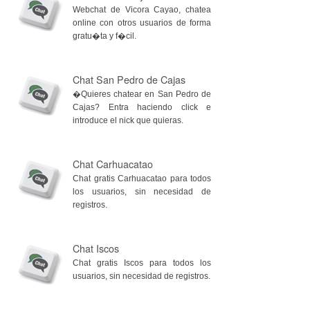
Webchat de Vicora Cayao, chatea
online con otros usuarios de forma
gratu�ta y f�cil.
Chat San Pedro de Cajas
�Quieres chatear en San Pedro de
Cajas? Entra haciendo click e
introduce el nick que quieras.
Chat Carhuacatao
Chat gratis Carhuacatao para todos
los usuarios, sin necesidad de
registros.
Chat Iscos
Chat gratis Iscos para todos los
usuarios, sin necesidad de registros.