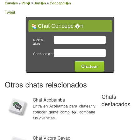
Canales
»
Per�
»
Jun�n
»
Concepci�n
Tweet
Chat Concepci�n
Nick o
alias
Contrase�a*
Otros chats relacionados
Chats
Chat Acobamba
destacados
Entra en Acobamba para chatear y
conocer gente como t�, comparte
tus vivencias.
Chat Vicora Cayao