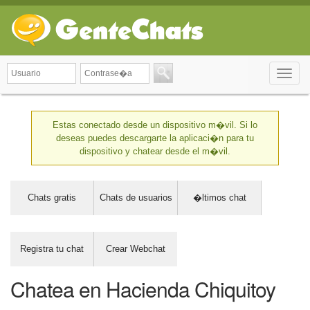
Toggle
naviga
Estas conectado desde un dispositivo m�vil. Si lo
deseas puedes descargarte la aplicaci�n para tu
dispositivo y chatear desde el m�vil.
Chats gratis
Chats de usuarios
�ltimos chat
Registra tu chat
Crear Webchat
Chatea en Hacienda Chiquitoy