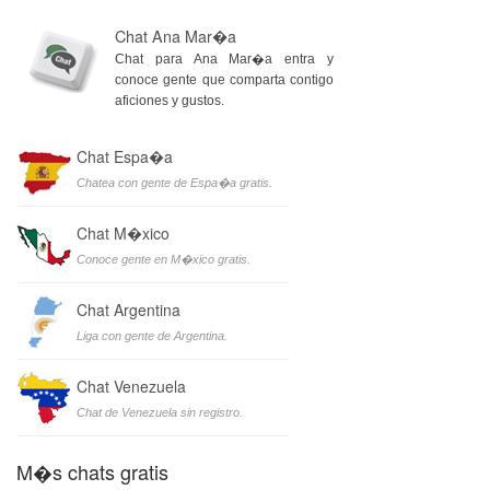
Chat Ana Mar�a
Chat para Ana Mar�a entra y
conoce gente que comparta contigo
aficiones y gustos.
Chat Espa�a
Chatea con gente de Espa�a gratis.
Chat M�xico
Conoce gente en M�xico gratis.
Chat Argentina
Liga con gente de Argentina.
Chat Venezuela
Chat de Venezuela sin registro.
M�s chats gratis