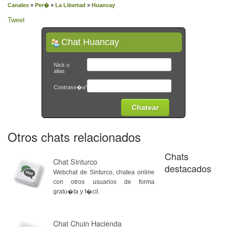
Canales
»
Per�
»
La Libertad
»
Huancay
Tweet
Chat Huancay
Nick o
alias
Contrase�a*
Otros chats relacionados
Chats
Chat Sinturco
destacados
Webchat de Sinturco, chatea online
con otros usuarios de forma
gratu�ta y f�cil.
Chat Chuin Hacienda