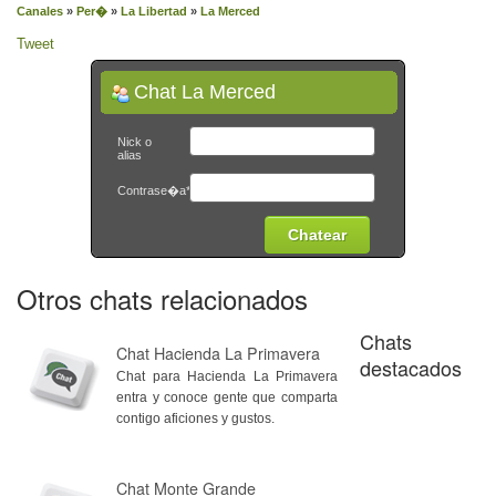
Canales
»
Per�
»
La Libertad
»
La Merced
Tweet
Chat La Merced
Nick o
alias
Contrase�a*
Otros chats relacionados
Chats
Chat Hacienda La Primavera
destacados
Chat para Hacienda La Primavera
entra y conoce gente que comparta
contigo aficiones y gustos.
Chat Monte Grande