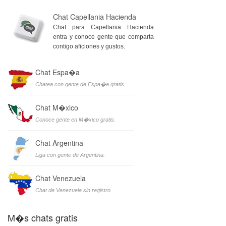
Chat Capellania Hacienda
Chat para Capellania Hacienda
entra y conoce gente que comparta
contigo aficiones y gustos.
Chat Espa�a
Chatea con gente de Espa�a gratis.
Chat M�xico
Conoce gente en M�xico gratis.
Chat Argentina
Liga con gente de Argentina.
Chat Venezuela
Chat de Venezuela sin registro.
M�s chats gratis