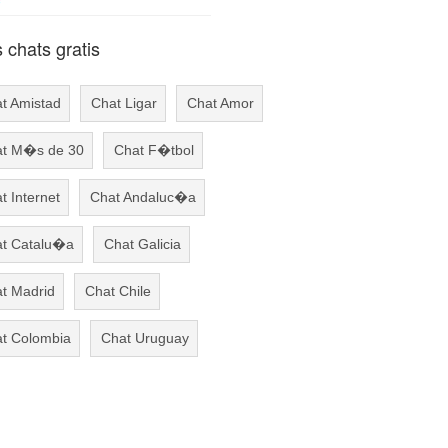
chats gratis
t Amistad
Chat Ligar
Chat Amor
t M�s de 30
Chat F�tbol
t Internet
Chat Andaluc�a
t Catalu�a
Chat Galicia
t Madrid
Chat Chile
t Colombia
Chat Uruguay