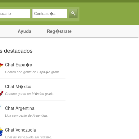
Ayuda
Reg�strate
s destacados
Chat Espa�a
Chatea con gente de Espa�a gratis.
Chat M�xico
Conoce gente en M�xico gratis.
Chat Argentina
Liga con gente de Argentina.
Chat Venezuela
Chat de Venezuela sin registro.