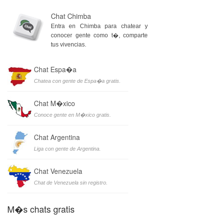
Chat Chimba
Entra en Chimba para chatear y
conocer gente como t�, comparte
tus vivencias.
Chat Espa�a
Chatea con gente de Espa�a gratis.
Chat M�xico
Conoce gente en M�xico gratis.
Chat Argentina
Liga con gente de Argentina.
Chat Venezuela
Chat de Venezuela sin registro.
M�s chats gratis