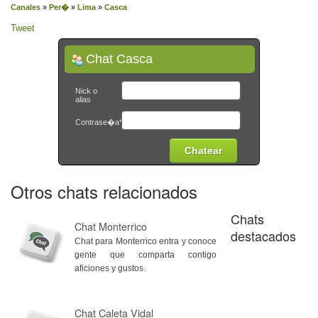
Canales
»
Per�
»
Lima
»
Casca
Tweet
Chat Casca
Nick o
alias
Contrase�a*
Otros chats relacionados
Chats
Chat Monterrico
destacados
Chat para Monterrico entra y conoce
gente que comparta contigo
aficiones y gustos.
Chat Caleta Vidal