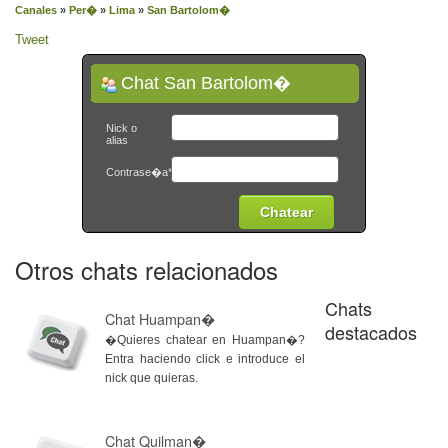
Canales
»
Per�
»
Lima
»
San Bartolom�
Tweet
Chat San Bartolom�
Nick o
alias
Contrase�a*
Otros chats relacionados
Chats
Chat Huampan�
destacados
�Quieres chatear en Huampan�?
Entra haciendo click e introduce el
nick que quieras.
Chat Quilman�