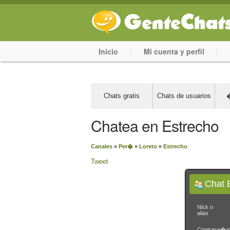
Inicio
Mi cuenta y perfil
Chats gratis
Chats de usuarios
�
Chatea en Estrecho
Canales
»
Per�
»
Loreto
»
Estrecho
Tweet
Chat 
Nick o
alias
Contrase�a