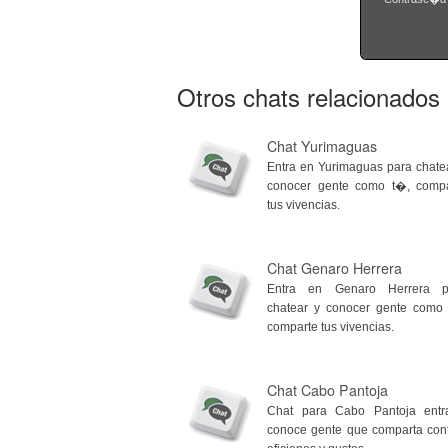
Otros chats relacionados
Chat Yurimaguas
Entra en Yurimaguas para chate
conocer gente como t�, compa
tus vivencias.
Chat Genaro Herrera
Entra en Genaro Herrera p
chatear y conocer gente como
comparte tus vivencias.
Chat Cabo Pantoja
Chat para Cabo Pantoja entr
conoce gente que comparta con