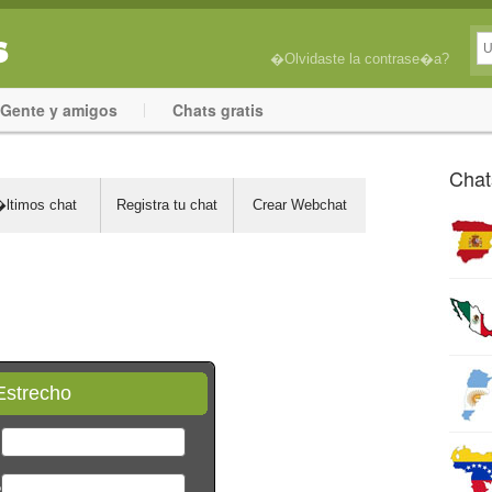
�Olvidaste la contrase�a?
Gente y amigos
Chats gratis
Chat
ltimos chat
Registra tu chat
Crear Webchat
Estrecho
*