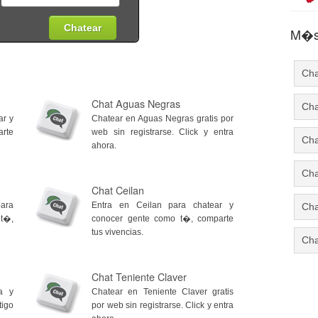
M�s 
Cha
Chat Aguas Negras
Cha
ar y
Chatear en Aguas Negras gratis por
rte
web sin registrarse. Click y entra
Cha
ahora.
Cha
Chat Ceilan
ara
Entra en Ceilan para chatear y
Cha
 t�,
conocer gente como t�, comparte
tus vivencias.
Cha
Chat Teniente Claver
a y
Chatear en Teniente Claver gratis
tigo
por web sin registrarse. Click y entra