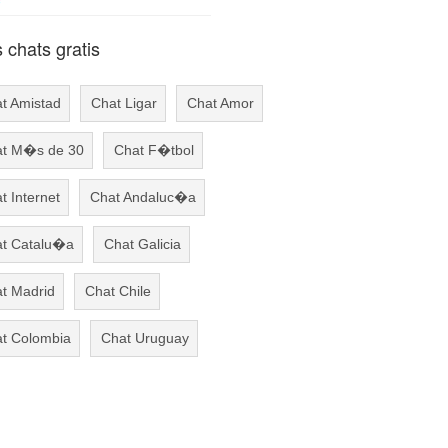
chats gratis
t Amistad
Chat Ligar
Chat Amor
t M�s de 30
Chat F�tbol
t Internet
Chat Andaluc�a
t Catalu�a
Chat Galicia
t Madrid
Chat Chile
t Colombia
Chat Uruguay