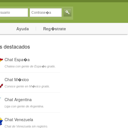
Ayuda
Reg�strate
s destacados
Chat Espa�a
Chatea con gente de Espa�a gratis.
Chat M�xico
Conoce gente en M�xico gratis.
Chat Argentina
Liga con gente de Argentina.
Chat Venezuela
Chat de Venezuela sin registro.